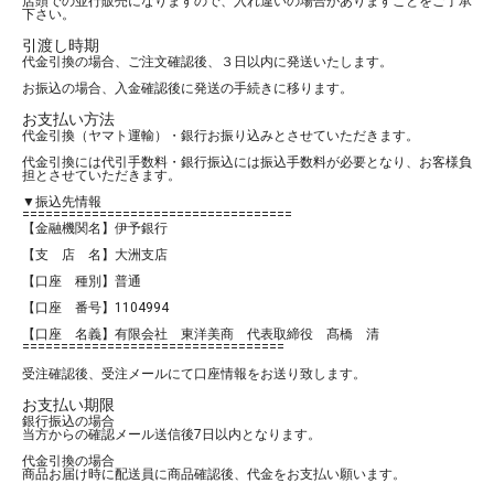
店頭での並行販売になりますので、入れ違いの場合がありますことをご了承
下さい。
引渡し時期
代金引換の場合、ご注文確認後、３日以内に発送いたします。
お振込の場合、入金確認後に発送の手続きに移ります。
お支払い方法
代金引換（ヤマト運輸）・銀行お振り込みとさせていただきます。
代金引換には代引手数料・銀行振込には振込手数料が必要となり、お客様負
担とさせていただきます。
▼振込先情報
===================================
【金融機関名】伊予銀行
【支 店 名】大洲支店
【口座 種別】普通
【口座 番号】1104994
【口座 名義】有限会社 東洋美商 代表取締役 髙橋 清
==================================
受注確認後、受注メールにて口座情報をお送り致します。
お支払い期限
銀行振込の場合
当方からの確認メール送信後7日以内となります。
代金引換の場合
商品お届け時に配送員に商品確認後、代金をお支払い願います。