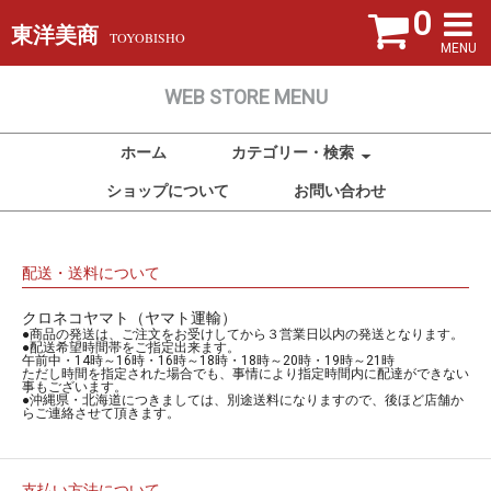
0
東洋美商
TOYOBISHO
MENU
WEB STORE MENU
ホーム
カテゴリー・検索
ショップについて
お問い合わせ
配送・送料について
クロネコヤマト（ヤマト運輸）
●商品の発送は、ご注文をお受けしてから３営業日以内の発送となります。
●配送希望時間帯をご指定出来ます。
午前中・14時～16時・16時～18時・18時～20時・19時～21時
ただし時間を指定された場合でも、事情により指定時間内に配達ができない
事もございます。
●沖縄県・北海道につきましては、別途送料になりますので、後ほど店舗か
らご連絡させて頂きます。
支払い方法について