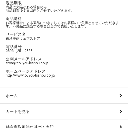
返品期限
商品に欠陥がある場合のみ
商品到着後７日以内とさせていただきます。
返品送料
お客様都合による返品につきましてはお客様のご負担とさせていただきま
す。不良品に該当する場合は当方で負担いたします。
サービス名
東洋美商ウェブストア
電話番号
0893（25）2535
公開メールアドレス
store@touyou-bishou.co.jp
ホームページアドレス
http://www.touyou-bishou.co.jp/
ホーム
カートを見る
特定商取引法に基づく表記