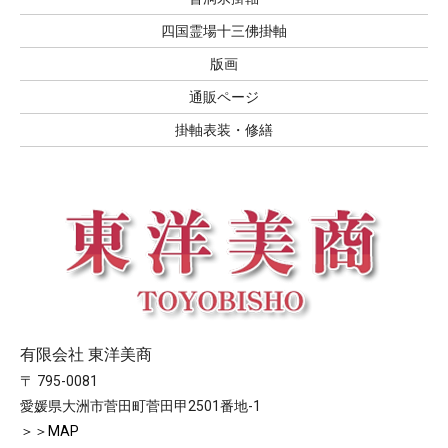
四国霊場十三佛掛軸
版画
通販ページ
掛軸表装・修繕
有限会社 東洋美商
〒 795-0081
愛媛県大洲市菅田町菅田甲2501番地-1
＞＞MAP