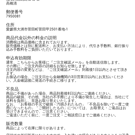
高橋清
郵便番号
7950081
住所
愛媛県大洲市菅田町菅田甲2501番地-1
商品代金以外の料金の説明
消費税は商品価格に含まれております。
販売価格とは別に配送料と、お支払い方法により、代引き手数料、銀行振り
込み手数料をご負担いただいております。
申込有効期限
通常、こちらからお客様に『ご注文確認メール』を自動送信致します。
その際に、ご注文内容の詳細をお知らせ致します。
注文内容の変更などは、『ご注文確認メール』到着後1日以内とさせて頂き
ます。
お振込の場合、ご注文日から金融機関の3日営業日以内にお支払いくださ
い。入金確認後に発送の手続きに移ります。
不良品
商品に不備があった場合、商品到着後8日以内にご連絡ください。
商品の破損、その他、当社の不手際により不備が発生した場合は、当社にて
送料を負担し、至急お取り替えいたします。
なお、「お客様の手元で破損・汚損されたもの」「不良品を除いて一度ご使
用になったもの」「ご開封したもの」については、 お取替え・ご返品はお
受けできませんので、ご注意ください。
ご返送いただく前に、一度ご注文・ご相談窓口までご連絡ください。
販売数量
商品によって在庫に限りがあります。